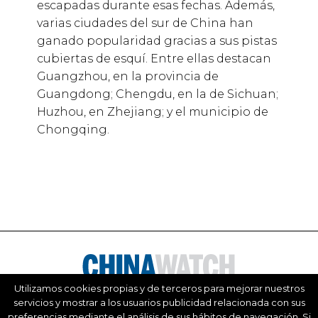
escapadas durante esas fechas. Además,
varias ciudades del sur de China han
ganado popularidad gracias a sus pistas
cubiertas de esquí. Entre ellas destacan
Guangzhou, en la provincia de
Guangdong; Chengdu, en la de Sichuan;
Huzhou, en Zhejiang; y el municipio de
Chongqing.
Utilizamos cookies propias y de terceros para mejorar nuestros
servicios y mostrar a los usuarios publicidad relacionada con sus
Este website está editado por el diario China Daily de la República Popular
preferencias mediante el análisis de sus hábitos de navegación. Si