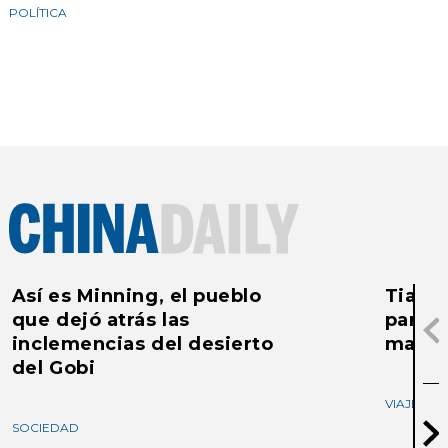
POLÍTICA
Así es Minning, el pueblo
Tianji
que dejó atrás las
para u
inclemencias del desierto
mar
del Gobi
VIAJES
SOCIEDAD