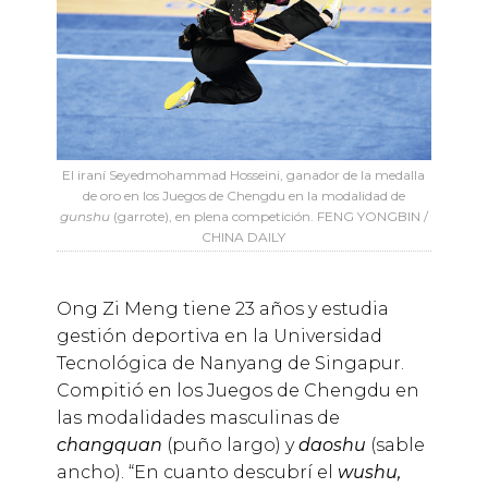
El iraní Seyedmohammad Hosseini, ganador de la medalla
de oro en los Juegos de Chengdu en la modalidad de
gunshu
(garrote), en plena competición. FENG YONGBIN /
CHINA DAILY
Ong Zi Meng tiene 23 años y estudia
gestión deportiva en la Universidad
Tecnológica de Nanyang de Singapur.
Compitió en los Juegos de Chengdu en
las modalidades masculinas de
changquan
(puño largo) y
daoshu
(sable
ancho). “En cuanto descubrí el
wushu,