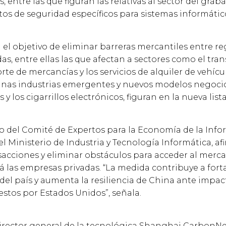
 entre las que figuran las relativas al sector del grab
ctos de seguridad específicos para sistemas informátic
on el objetivo de eliminar barreras mercantiles entre r
s, entre ellas las que afectan a sectores como el tran
orte de mercancías y los servicios de alquiler de vehícu
unas industrias emergentes y nuevos modelos negocio
s y los cigarrillos electrónicos, figuran en la nueva lis
 del Comité de Expertos para la Economía de la Infor
Ministerio de Industria y Tecnología Informática, afi
nsacciones y eliminar obstáculos para acceder al mercad
rá las empresas privadas. “La medida contribuye a forta
 del país y aumenta la resiliencia de China ante impa
estos por Estados Unidos”, señala.
rector general de la tecnológica Shanghai CarbonNe