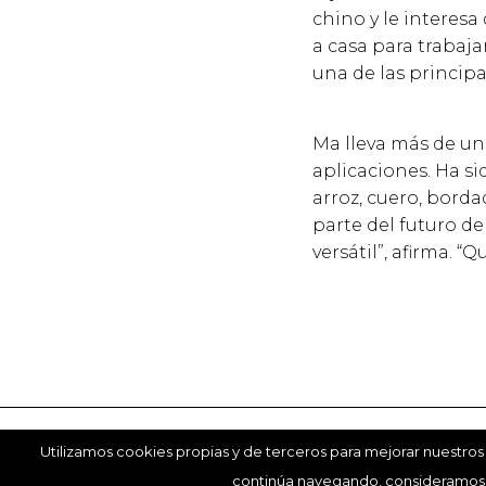
chino y le interesa
a casa para trabaj
una de las principa
Ma lleva más de un
aplicaciones. Ha s
arroz, cuero, bord
parte del futuro de
versátil”, afirma. 
Utilizamos cookies propias y de terceros para mejorar nuestros s
Este 
©Copy
continúa navegando, consideramos q