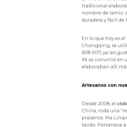
tradicional elabo
nombre de ramio. A
duradera y fácil de 
En lo que hoy es e
Chongqing, se utili
(618-907) ya les gus
XX se convirtió en
elaboraban allí más
Artesanos con nue
Desde 2008, el
xia
China, toda una “r
presente. Ma Linqin
tejido. Pertenece a