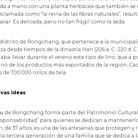
rada a mano con una planta herbácea que también se 
clamada como “la reina de las fibras naturales”, resul
lavar. Es delicada, pero no tan frágil como la seda.
l distrito de Rongchang, que pertenece a la municipal
za desde tiempos de la dinastía Han (206 a. C.-220 d. C.
taba llevar durante el verano este tipo de lino, que a p
 uno de los productos más exportados de la región. Ca
 de 700.000 rollos de tela.
vas ideas
bu
de Rongchang forma parte del Patrimonio Cultural
esponsabilidad” para quienes se dedican a mantenerlo 
, de 37 años, es una de las artesanas que protegen y 
 la tercera generación de una familia que se dedica a la