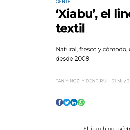
GENTE
‘Xiabu’, el l
textil
Natural, fresco y cómodo, 
desde 2008
TAN YINGZI Y DENG RUI - 01 May 2
El lino chino o
xia