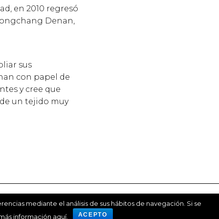
dad, en 2010 regresó
g Rongchang Denan,
liar sus
inan con papel de
ntes y cree que
a de un tejido muy
erencias mediante el análisis de sus hábitos de navegación. Si se
ue asume toda la responsabilidad sobre sus contenidos
ACEPTO
más información aquí
.