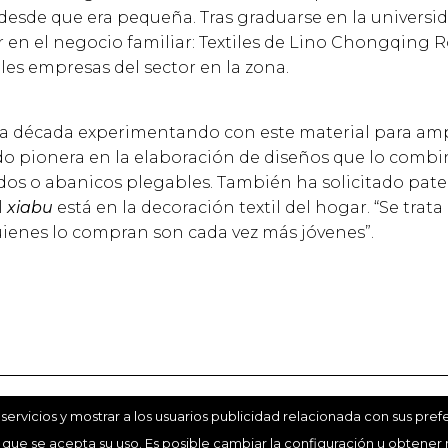
 desde que era pequeña. Tras graduarse en la universi
ar en el negocio familiar: Textiles de Lino Chongqin
les empresas del sector en la zona.
a década experimentando con este material para amp
ido pionera en la elaboración de diseños que lo comb
ados o abanicos plegables. También ha solicitado pate
l
xiabu
está en la decoración textil del hogar. “Se trat
“Quienes lo compran son cada vez más jóvenes”.
ervicios y mostrar a los usuarios publicidad relacionada con sus pref
website está editado por el diario China Daily de la República Popular China, q
right 2026. Todos los derechos reservados.
ue se acepta su uso. Es posible cambiar la configuración u
obtener 