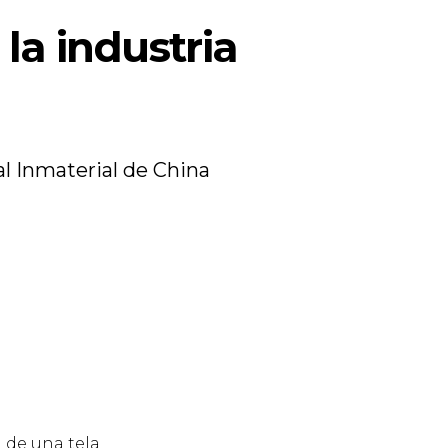
 la industria
al Inmaterial de China
a de una tela