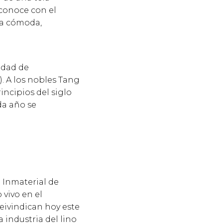
conoce con el
ta cómoda,
idad de
). A los nobles Tang
rincipios del siglo
da año se
 Inmaterial de
vivo en el
reivindican hoy este
 industria del lino