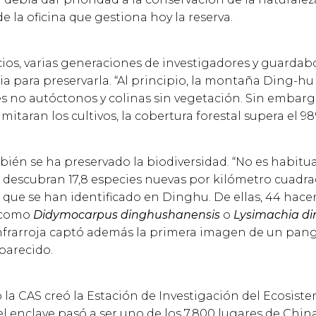
e la oficina que gestiona hoy la reserva.
cios, varias generaciones de investigadores y guarda
cia para preservarla. “Al principio, la montaña Ding-h
 no autóctonos y colinas sin vegetación. Sin embarg
limitaran los cultivos, la cobertura forestal supera el 98
bién se ha preservado la biodiversidad. “No es habitu
 descubran 17,8 especies nuevas por kilómetro cuadrad
 que se han identificado en Dinghu. De ellas, 44 hacen
 como
Didymocarpus dinghushanensis
o
Lysimachia d
nfrarroja captó además la primera imagen de un pang
parecido.
la CAS creó la Estación de Investigación del Ecosiste
 enclave pasó a ser uno de los 7.800 lugares de Chin