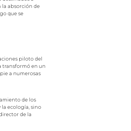
a la absorción de
lgo que se
aciones piloto del
la transformó en un
o pie a numerosas
namiento de los
 la ecología, sino
director de la