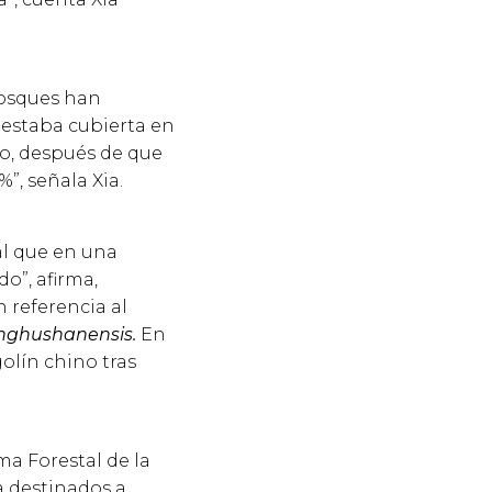
bosques han
u estaba cubierta en
o, después de que
%”, señala Xia.
al que en una
o”, afirma,
 referencia al
inghushanensis.
En
olín chino tras
ma Forestal de la
a destinados a