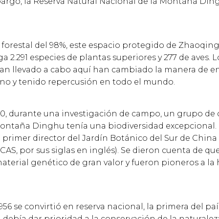
bargo, la Reserva Natural Nacional de la Montaña Di
forestal del 98%, este espacio protegido de Zhaoqing,
2.291 especies de plantas superiores y 277 de aves. L
 han llevado a cabo aquí han cambiado la manera de e
no y tenido repercusión en todo el mundo.
20, durante una investigación de campo, un grupo de c
ontaña Dinghu tenía una biodiversidad excepcional. 
primer director del Jardín Botánico del Sur de China
CAS, por sus siglas en inglés). Se dieron cuenta de qu
aterial genético de gran valor y fueron pioneros a la
1956 se convirtió en reserva nacional, la primera del pa
debía dar prioridad a la conservación de la naturaleza