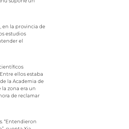
nghu supone un
 en la provincia de
os estudios
ntender el
ientíficos
Entre ellos estaba
 de la Academia de
e la zona era un
 hora de reclamar
ís. “Entendieron
”, cuenta Xia