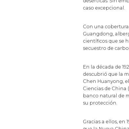
desérticas. Sin em
caso excepcional.
Con una cobertura 
Guangdong, alberga 
científicos que se
secuestro de carbo
En la década de 19
descubrió que la m
Chen Huanyong, el 
Ciencias de China (
banco natural de m
su protección.
Gracias a ellos, en 
que la Nueva China 