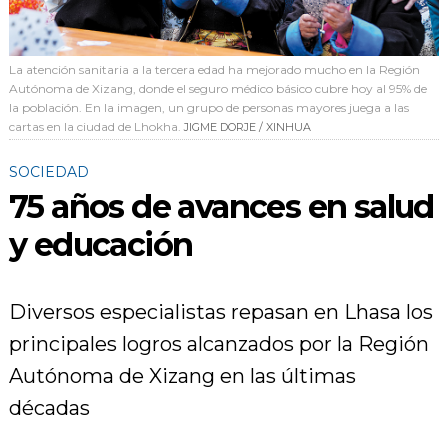
La atención sanitaria a la tercera edad ha mejorado mucho en la Región
Autónoma de Xizang, donde el seguro médico básico cubre hoy al 95% de
la población. En la imagen, un grupo de personas mayores juega a las
cartas en la ciudad de Lhokha.
JIGME DORJE / XINHUA
SOCIEDAD
75 años de avances en salud
y educación
Diversos especialistas repasan en Lhasa los
principales logros alcanzados por la Región
Autónoma de Xizang en las últimas
décadas