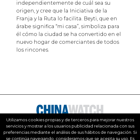
independientemente de cuál sea su
origen, y cree que la Iniciativa de la
Franja y la Ruta lo facilita. Beyti, que en
árabe significa “mi casa”, simboliza para
él cómo la ciudad se ha convertido en el
nuevo hogar de comerciantes de todos
los rincones.
Utilizamos cookies propias y de terceros para mejorar nuestros
servicios y mostrar a los usuarios publicidad relacionada con sus
Este website está editado por el diario China Daily de la República Popular
preferencias mediante el análisis de sus hábitos de navegación. Si
China, que asume toda la responsabilidad sobre sus contenidos
se continúa navegando, consideramos que se acepta su uso. Es